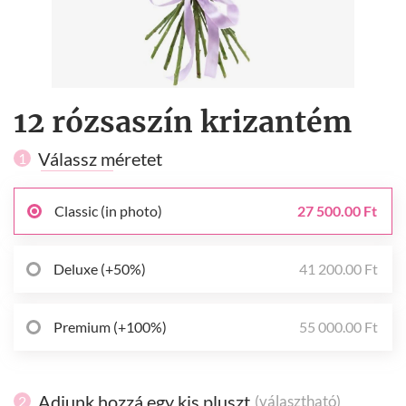
12 rózsaszín krizantém
Válassz méretet
1
Classic (in photo)
27 500.00 Ft
Deluxe (+50%)
41 200.00 Ft
Premium (+100%)
55 000.00 Ft
Adjunk hozzá egy kis pluszt
(választható)
2