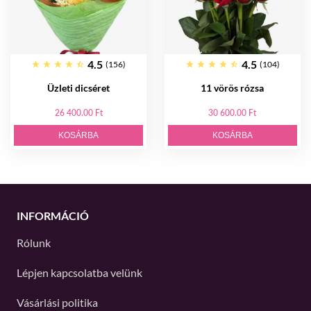
4.5
4.5
(156)
(104)
Üzleti dicséret
11 vörös rózsa
26 400.00 Ft
30 600.00 Ft
KOSÁRBA
KOSÁRBA
INFORMÁCIÓ
Rólunk
Lépjen kapcsolatba velünk
Vásárlási politika