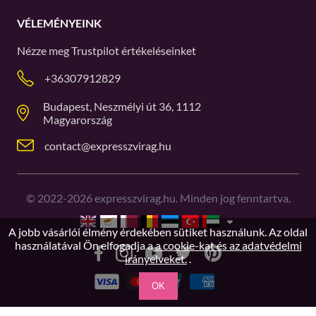
VÉLEMÉNYEINK
Nézze meg
Trustpilot
értékeléseinket
+36307912829
Budapest, Neszmélyi út 36, 1112
Magyarország
contact@expresszvirag.hu
©
2022-2026
expresszvirag.hu. Minden jog fenntartva.
A jobb vásárlói élmény érdekében sütiket használunk. Az oldal
használatával Ön elfogadja a
a cookie-kat és az adatvédelmi
irányelveket.
.
OK