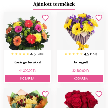
Ajánlott termékek
4.5
4.5
(233)
(167)
Kosár gerberákkal
Jó reggelt
44 300.00 Ft
32 500.00 Ft
KOSÁRBA
KOSÁRBA