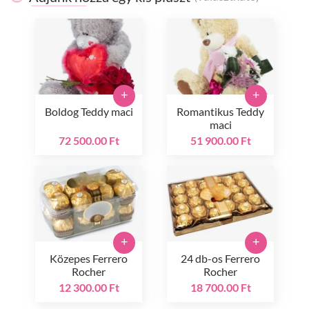
+
+
Boldog Teddy maci
Romantikus Teddy
maci
72 500.00 Ft
51 900.00 Ft
+
+
Közepes Ferrero
24 db-os Ferrero
Rocher
Rocher
12 300.00 Ft
18 700.00 Ft