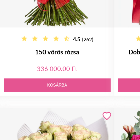
4.5
(262)
150 vörös rózsa
Dobo
336 000.00 Ft
KOSÁRBA