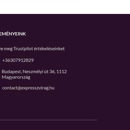
EMÉNYEINK
ze meg
Trustpilot
értékeléseinket
+36307912829
Budapest, Neszmélyi út 36, 1112
Magyarország
contact@expresszvirag.hu