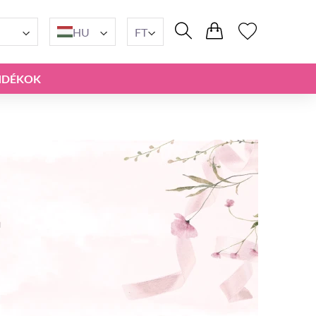
HU
FT
NDÉKOK
r