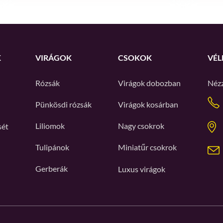
K
VIRÁGOK
CSOKOK
VÉL
Rózsák
Virágok dobozban
Néz
Pünkösdi rózsák
Virágok kosárban
Liliomok
Nagy csokrok
sét
Tulipánok
Miniatűr csokrok
Gerberák
Luxus virágok