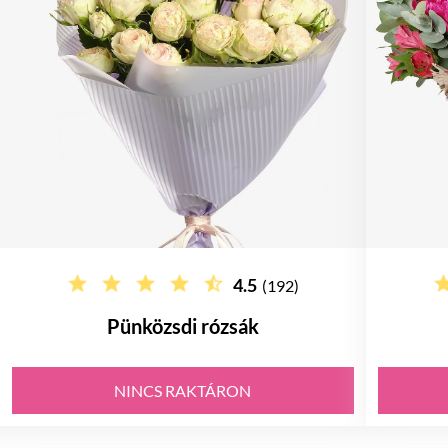
4.5
(192)
Pünközsdi rózsák
NINCS RAKTÁRON