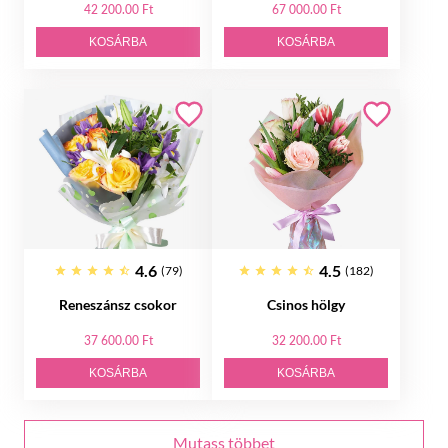
42 200.00 Ft
67 000.00 Ft
KOSÁRBA
KOSÁRBA
4.6
4.5
(79)
(182)
Reneszánsz csokor
Csinos hölgy
37 600.00 Ft
32 200.00 Ft
KOSÁRBA
KOSÁRBA
Mutass többet