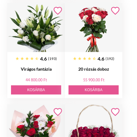
4.6
4.6
(193)
(192)
Virágos fantázia
20 rózsás doboz
44 800.00 Ft
55 900.00 Ft
KOSÁRBA
KOSÁRBA