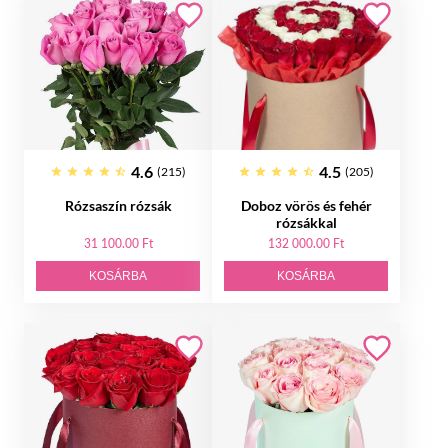
4.6
4.5
(215)
(205)
Rózsaszín rózsák
Doboz vörös és fehér
rózsákkal
31 100.00 Ft
132 000.00 Ft
KOSÁRBA
KOSÁRBA