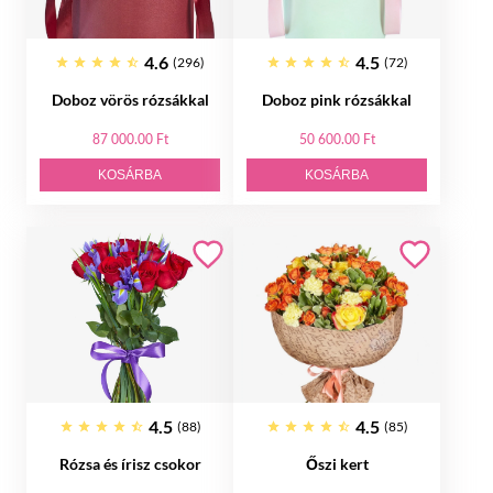
4.6
4.5
(296)
(72)
Doboz vörös rózsákkal
Doboz pink rózsákkal
87 000.00 Ft
50 600.00 Ft
KOSÁRBA
KOSÁRBA
4.5
4.5
(88)
(85)
Rózsa és írisz csokor
Őszi kert