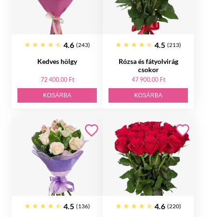
4.6
4.5
(243)
(213)
Kedves hölgy
Rózsa és fátyolvirág
csokor
72 400.00 Ft
47 900.00 Ft
KOSÁRBA
KOSÁRBA
4.5
4.6
(136)
(220)