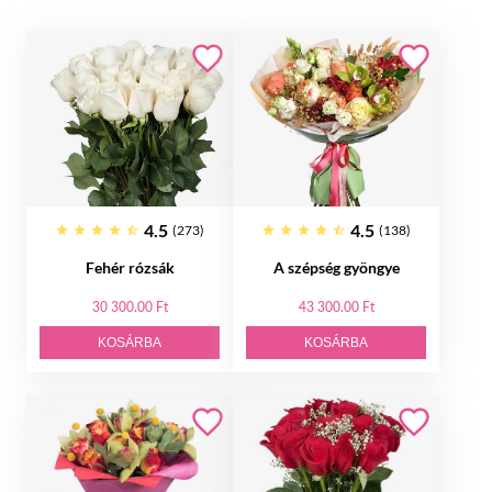
4.5
4.5
(273)
(138)
Fehér rózsák
A szépség gyöngye
30 300.00 Ft
43 300.00 Ft
KOSÁRBA
KOSÁRBA