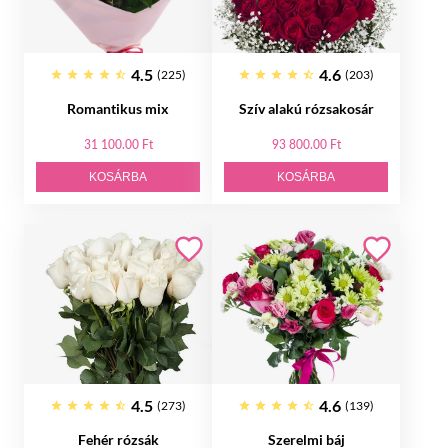
4.5
4.6
(225)
(203)
Romantikus mix
Szív alakú rózsakosár
31 100.00 Ft
93 800.00 Ft
KOSÁRBA
KOSÁRBA
4.5
4.6
(273)
(139)
Fehér rózsák
Szerelmi báj