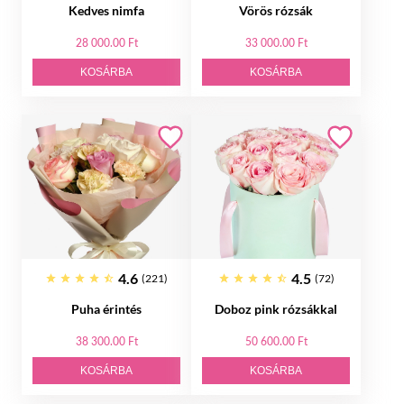
Kedves nimfa
Vörös rózsák
28 000.00 Ft
33 000.00 Ft
KOSÁRBA
KOSÁRBA
4.6
4.5
(221)
(72)
Puha érintés
Doboz pink rózsákkal
38 300.00 Ft
50 600.00 Ft
KOSÁRBA
KOSÁRBA