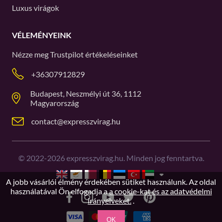
Luxus virágok
VÉLEMÉNYEINK
Nézze meg
Trustpilot
értékeléseinket
+36307912829
Budapest, Neszmélyi út 36, 1112
Magyarország
contact@expresszvirag.hu
©
2022-2026
expresszvirag.hu. Minden jog fenntartva.
A jobb vásárlói élmény érdekében sütiket használunk. Az oldal
használatával Ön elfogadja a
a cookie-kat és az adatvédelmi
irányelveket.
.
OK