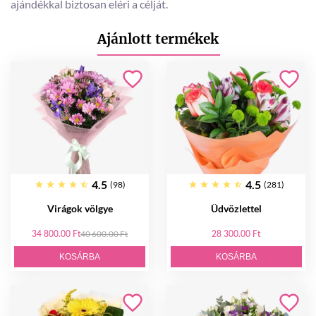
ajándékkal biztosan eléri a célját.
Ajánlott termékek
4.5
4.5
(98)
(281)
Virágok völgye
Üdvözlettel
34 800.00 Ft
40 600.00 Ft
28 300.00 Ft
KOSÁRBA
KOSÁRBA