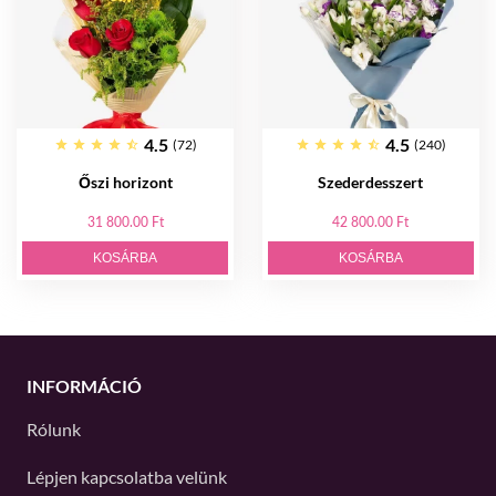
4.5
4.5
(72)
(240)
Őszi horizont
Szederdesszert
31 800.00 Ft
42 800.00 Ft
KOSÁRBA
KOSÁRBA
INFORMÁCIÓ
Rólunk
Lépjen kapcsolatba velünk