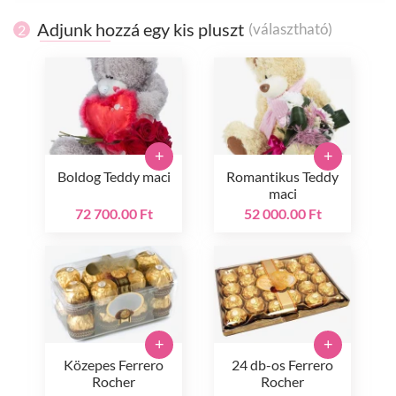
Adjunk hozzá egy kis pluszt
(választható)
2
+
+
Boldog Teddy maci
Romantikus Teddy
maci
72 700.00 Ft
52 000.00 Ft
+
+
Közepes Ferrero
24 db-os Ferrero
Rocher
Rocher