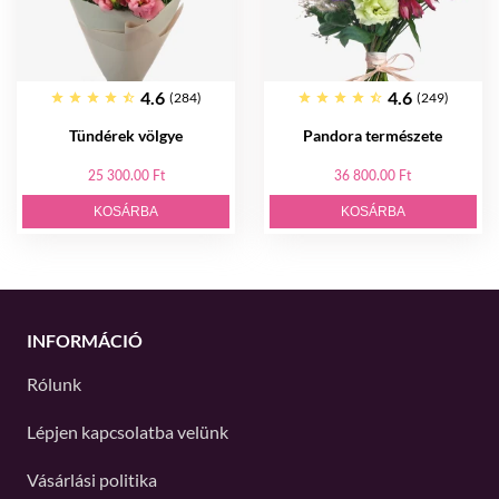
4.6
4.6
(284)
(249)
Tündérek völgye
Pandora természete
25 300.00 Ft
36 800.00 Ft
KOSÁRBA
KOSÁRBA
INFORMÁCIÓ
Rólunk
Lépjen kapcsolatba velünk
Vásárlási politika