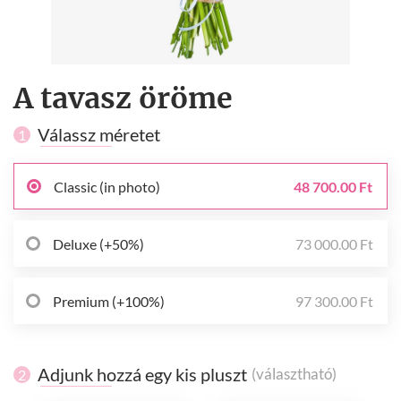
A tavasz öröme
Válassz méretet
1
Classic (in photo)
48 700.00 Ft
Deluxe (+50%)
73 000.00 Ft
Premium (+100%)
97 300.00 Ft
Adjunk hozzá egy kis pluszt
(választható)
2