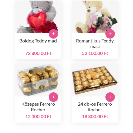
+
+
Boldog Teddy maci
Romantikus Teddy
maci
72 800.00 Ft
52 100.00 Ft
+
+
Közepes Ferrero
24 db-os Ferrero
Rocher
Rocher
12 300.00 Ft
18 800.00 Ft