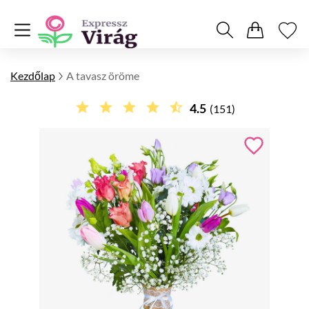
Kezdőlap
A tavasz öröme
4.5
(151)