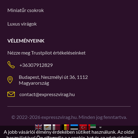
Miniatűr csokrok
Luxus virágok
VÉLEMÉNYEINK
Nézze meg
Trustpilot
értékeléseinket
+36307912829
Budapest, Neszmélyi út 36, 1112
Magyarország
contact@expresszvirag.hu
©
2022-2026
expresszvirag.hu. Minden jog fenntartva.
A jobb vásárlói élmény érdekében sütiket használunk. Az oldal
használatával Ön elfogadja a
a cookie-kat és az adatvédelmi