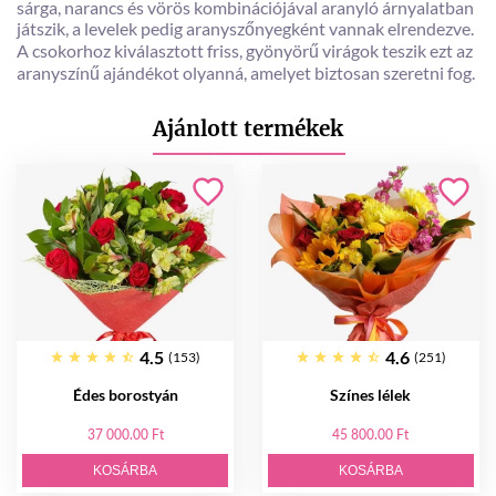
sárga, narancs és vörös kombinációjával aranyló árnyalatban
játszik, a levelek pedig aranyszőnyegként vannak elrendezve.
A csokorhoz kiválasztott friss, gyönyörű virágok teszik ezt az
aranyszínű ajándékot olyanná, amelyet biztosan szeretni fog.
Ajánlott termékek
4.5
4.6
(153)
(251)
Édes borostyán
Színes lélek
37 000.00 Ft
45 800.00 Ft
KOSÁRBA
KOSÁRBA