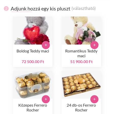
Adjunk hozzá egy kis pluszt
(választható)
2
+
+
Boldog Teddy maci
Romantikus Teddy
maci
72 500.00 Ft
51 900.00 Ft
+
+
Közepes Ferrero
24 db-os Ferrero
Rocher
Rocher