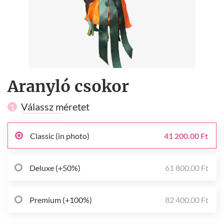
Aranyló csokor
Válassz méretet
1
Classic (in photo)
41 200.00 Ft
Deluxe (+50%)
61 800.00 Ft
Premium (+100%)
82 400.00 Ft