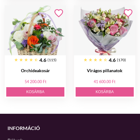
4.6
4.6
(115)
(170)
Orchideakosár
Virágos pillanatok
54 200.00 Ft
41 600.00 Ft
KOSÁRBA
KOSÁRBA
INFORMÁCIÓ