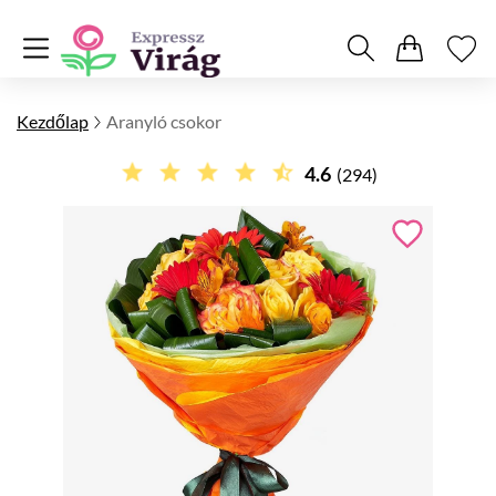
Kezdőlap
Aranyló csokor
4.6
(294)