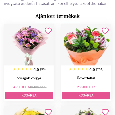
nyugtató és derűs hatását, amikor elhelyezi azt otthonában.
Ajánlott termékek
4.5
4.5
(98)
(281)
Virágok völgye
Üdvözlettel
34 700.00 Ft
40 400.00 Ft
28 200.00 Ft
KOSÁRBA
KOSÁRBA