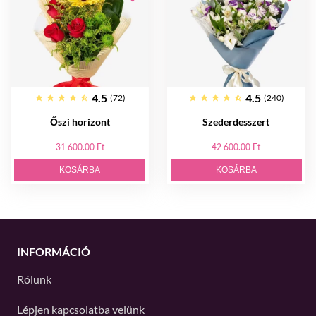
4.5
4.5
(72)
(240)
Őszi horizont
Szederdesszert
31 600.00 Ft
42 600.00 Ft
KOSÁRBA
KOSÁRBA
INFORMÁCIÓ
Rólunk
Lépjen kapcsolatba velünk