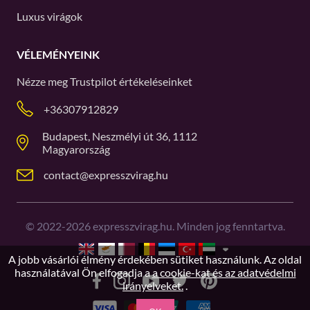
Luxus virágok
VÉLEMÉNYEINK
Nézze meg
Trustpilot
értékeléseinket
+36307912829
Budapest, Neszmélyi út 36, 1112
Magyarország
contact@expresszvirag.hu
©
2022-2026
expresszvirag.hu. Minden jog fenntartva.
A jobb vásárlói élmény érdekében sütiket használunk. Az oldal
használatával Ön elfogadja a
a cookie-kat és az adatvédelmi
irányelveket.
.