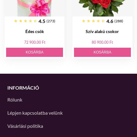
4.5
4.6
(273)
(288)
Édes csók
Szív alakú csokor
72 900.00 Ft
80 900.00 Ft
KOSÁRBA
KOSÁRBA
INFORMÁCIÓ
Rólunk
Lépjen kapcsolatba velünk
Vásárlási politika