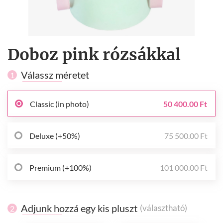
Doboz pink rózsákkal
Válassz méretet
1
Classic (in photo)
50 400.00 Ft
Deluxe (+50%)
75 500.00 Ft
Premium (+100%)
101 000.00 Ft
Adjunk hozzá egy kis pluszt
(választható)
2