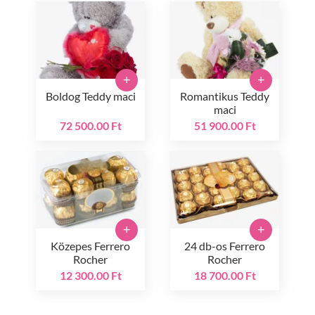
+
+
Boldog Teddy maci
Romantikus Teddy
maci
72 500.00 Ft
51 900.00 Ft
+
+
Közepes Ferrero
24 db-os Ferrero
Rocher
Rocher
12 300.00 Ft
18 700.00 Ft