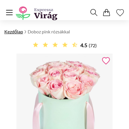
Kezdőlap
Doboz pink rózsákkal
4.5
(72)