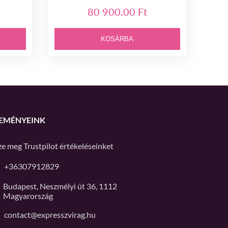
80 900.00 Ft
KOSÁRBA
EMÉNYEINK
ze meg
Trustpilot
értékeléseinket
+36307912829
Budapest, Neszmélyi út 36, 1112
Magyarország
contact@expresszvirag.hu