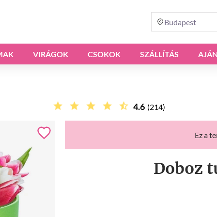
Budapest
MAK
VIRÁGOK
CSOKOK
SZÁLLÍTÁS
AJÁ
4.6
(214)
Ez a t
Doboz t