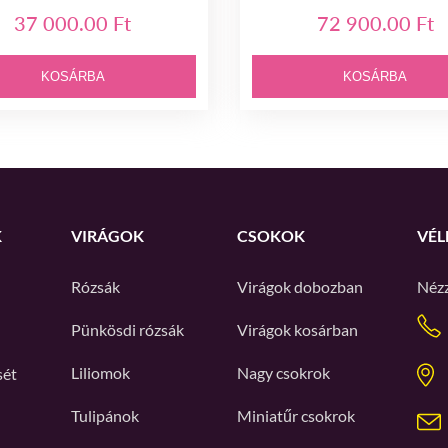
37 000.00 Ft
72 900.00 Ft
KOSÁRBA
KOSÁRBA
K
VIRÁGOK
CSOKOK
VÉL
Rózsák
Virágok dobozban
Néz
Pünkösdi rózsák
Virágok kosárban
Liliomok
Nagy csokrok
sét
Tulipánok
Miniatűr csokrok