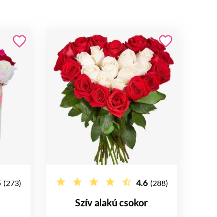
5
4.6
(273)
(288)
Szív alakú csokor