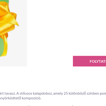
FOLYTAT
rt tavasz. A stílusos kalapdoboz, amely 25 különböző színben pom
yönyörködtető kompozíció.