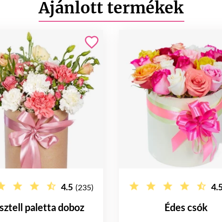
Ajánlott termékek
4.5
4.
(235)
sztell paletta doboz
Édes csók