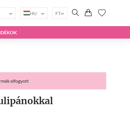
HU
FT
NDÉKOK
ermék elfogyott
ulipánokkal