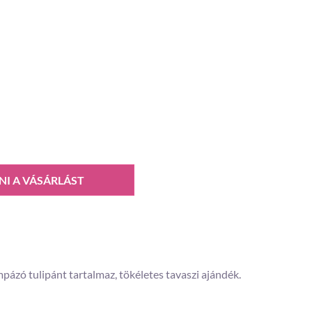
NI A VÁSÁRLÁST
pázó tulipánt tartalmaz, tökéletes tavaszi ajándék.