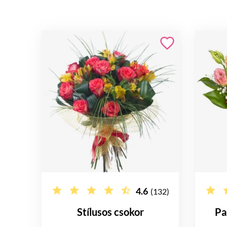
4.6
(132)
Stílusos csokor
Pa