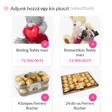
Adjunk hozzá egy kis pluszt
(választható)
2
+
+
Boldog Teddy maci
Romantikus Teddy
maci
72 500.00 Ft
51 900.00 Ft
+
+
Közepes Ferrero
24 db-os Ferrero
Rocher
Rocher