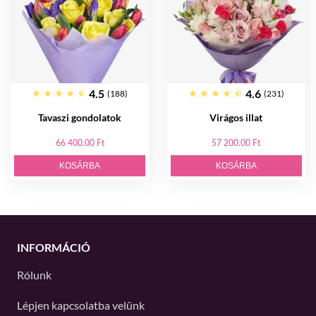
4.5
4.6
(188)
(231)
Tavaszi gondolatok
Virágos illat
66 400.00 Ft
57 200.00 Ft
KOSÁRBA
KOSÁRBA
INFORMÁCIÓ
Rólunk
Lépjen kapcsolatba velünk