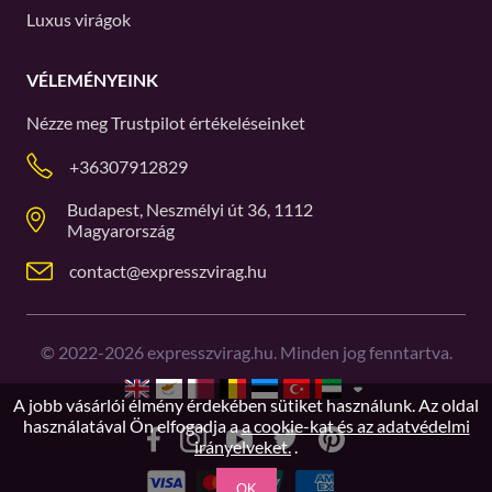
Luxus virágok
VÉLEMÉNYEINK
Nézze meg
Trustpilot
értékeléseinket
+36307912829
Budapest, Neszmélyi út 36, 1112
Magyarország
contact@expresszvirag.hu
©
2022-2026
expresszvirag.hu. Minden jog fenntartva.
A jobb vásárlói élmény érdekében sütiket használunk. Az oldal
használatával Ön elfogadja a
a cookie-kat és az adatvédelmi
irányelveket.
.
OK