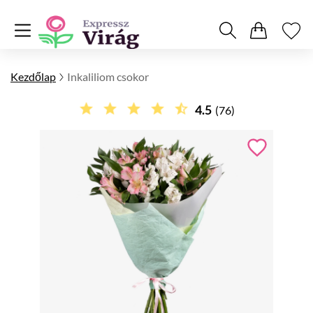
Kezdőlap
Inkaliliom csokor
4.5
(76)