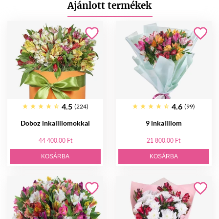
Ajánlott termékek
4.5
4.6
(224)
(99)
Doboz inkaliliomokkal
9 inkaliliom
44 400.00 Ft
21 800.00 Ft
KOSÁRBA
KOSÁRBA