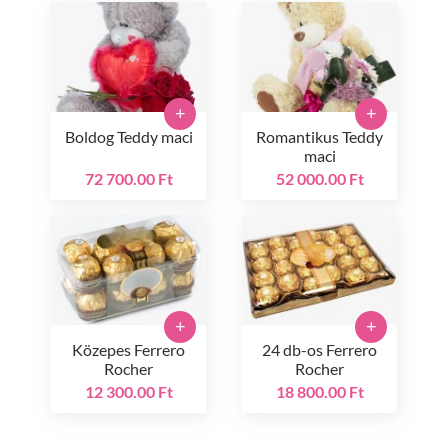
+
+
Boldog Teddy maci
Romantikus Teddy
maci
72 700.00 Ft
52 000.00 Ft
+
+
Közepes Ferrero
24 db-os Ferrero
Rocher
Rocher
12 300.00 Ft
18 800.00 Ft