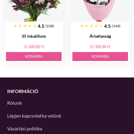
4.5
4.5
(228)
(144)
35 inkaliliom
Ártatlanság
51 600.00 Ft
25 300.00 Ft
KOSÁRBA
KOSÁRBA
INFORMÁCIÓ
Rólunk
Lépjen kapcsolatba velünk
Vásárlási politika