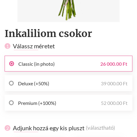
Inkaliliom csokor
Válassz méretet
1
Classic (in photo)
26 000.00 Ft
Deluxe (+50%)
39 000.00 Ft
Premium (+100%)
52 000.00 Ft
Adjunk hozzá egy kis pluszt
(választható)
2