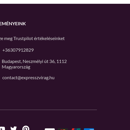
EMÉNYEINK
ze meg
Trustpilot
értékeléseinket
+36307912829
Budapest, Neszmélyi út 36, 1112
Magyarország
contact@expresszvirag.hu