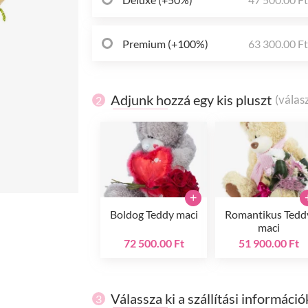
Premium (+100%)
63 300.00 F
Adjunk hozzá egy kis pluszt
(válas
2
+
Boldog Teddy maci
Romantikus Tedd
maci
72 500.00 Ft
51 900.00 Ft
Válassza ki a szállítási információ
3