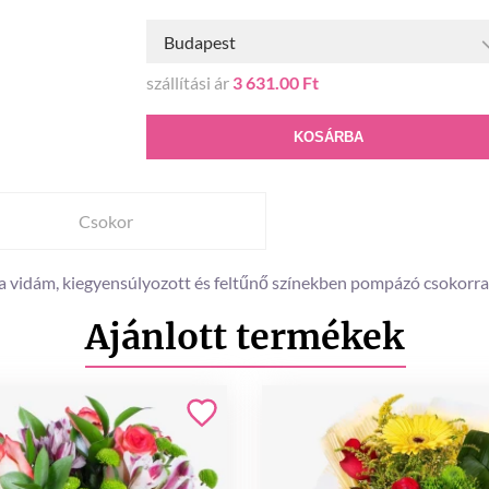
Budapest
szállítási ár
3 631.00 Ft
KOSÁRBA
Csokor
 a vidám, kiegyensúlyozott és feltűnő színekben pompázó csokorral
Ajánlott termékek