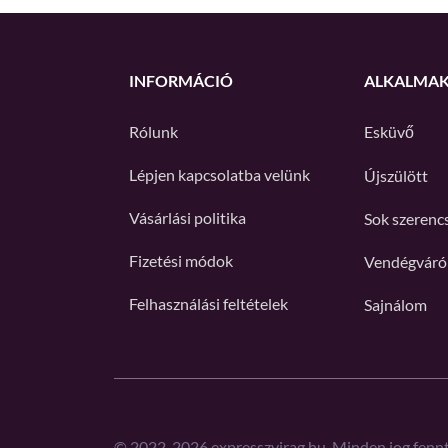
INFORMÁCIÓ
ALKALMA
Rólunk
Esküvő
Lépjen kapcsolatba velünk
Újszülött
Vásárlási politika
Sok szerenc
Fizetési módok
Vendégváró
Felhasználási feltételek
Sajnálom
©
2022-2026
expresszvirag.hu. Minden jog fennt