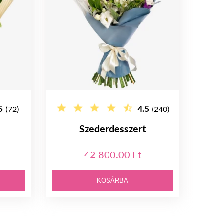
5
4.5
(72)
(240)
Szederdesszert
42 800.00 Ft
KOSÁRBA