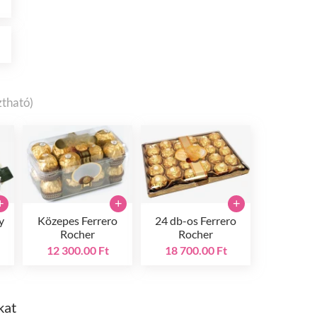
t
ztható)
+
+
+
y
Közepes Ferrero
24 db-os Ferrero
Rocher
Rocher
12 300.00 Ft
18 700.00 Ft
kat