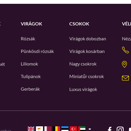
K
VIRÁGOK
CSOKOK
VÉL
Rózsák
Virágok dobozban
Néz
Pünkösdi rózsák
Virágok kosárban
Liliomok
Nagy csokrok
sét
Tulipánok
Miniatűr csokrok
Gerberák
Luxus virágok
artva.