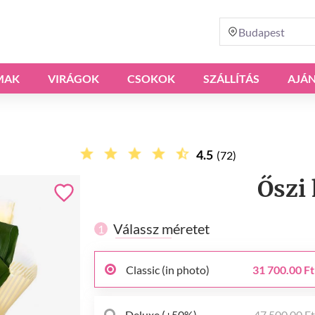
Budapest
MAK
VIRÁGOK
CSOKOK
SZÁLLÍTÁS
AJÁ
4.5
(72)
Őszi
Válassz méretet
1
Classic (in photo)
31 700.00 Ft
Deluxe (+50%)
47 500.00 F