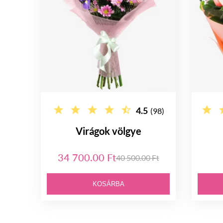
4.5
(98)
Virágok völgye
34 700.00 Ft
40 500.00 Ft
KOSÁRBA