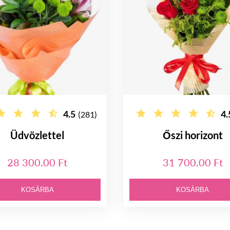
4.5
4.
(281)
Üdvözlettel
Őszi horizont
28 300.00 Ft
31 700.00 Ft
KOSÁRBA
KOSÁRBA