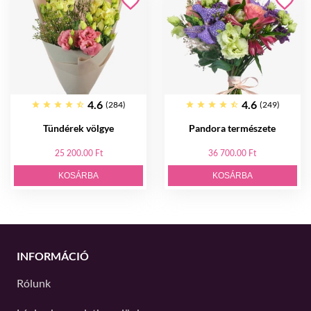
4.6
4.6
(284)
(249)
Tündérek völgye
Pandora természete
25 200.00 Ft
36 700.00 Ft
KOSÁRBA
KOSÁRBA
INFORMÁCIÓ
Rólunk