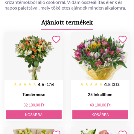
krizantémokból álló csokorral. Vidám összeállítás élénk és
napos palettával, mely tökéletes ajándék minden alkalomra.
Ajánlott termékek
4.6
4.5
(176)
(212)
Tündérmese
25 inkaliliom
32 100.00 Ft
40 100.00 Ft
KOSÁRBA
KOSÁRBA