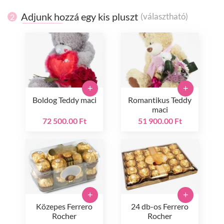
Adjunk hozzá egy kis pluszt
(választható)
2
+
+
Boldog Teddy maci
Romantikus Teddy
maci
72 500.00 Ft
51 900.00 Ft
+
+
Közepes Ferrero
24 db-os Ferrero
Rocher
Rocher