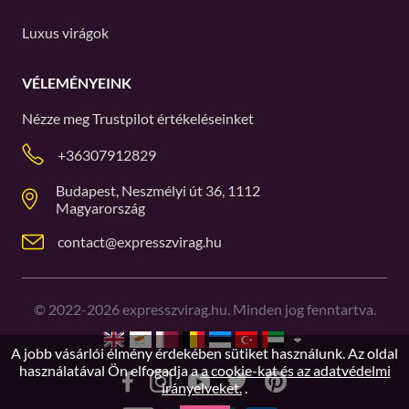
Luxus virágok
VÉLEMÉNYEINK
Nézze meg
Trustpilot
értékeléseinket
+36307912829
Budapest, Neszmélyi út 36, 1112
Magyarország
contact@expresszvirag.hu
©
2022-2026
expresszvirag.hu. Minden jog fenntartva.
A jobb vásárlói élmény érdekében sütiket használunk. Az oldal
használatával Ön elfogadja a
a cookie-kat és az adatvédelmi
irányelveket.
.