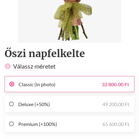
Őszi napfelkelte
Válassz méretet
1
Classic (in photo)
32 800.00 Ft
Deluxe (+50%)
49 200.00 Ft
Premium (+100%)
65 600.00 Ft