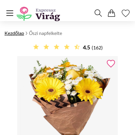
Kezdőlap
Őszi napfelkelte
4.5
(162)