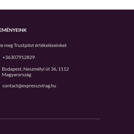
EMÉNYEINK
ze meg
Trustpilot
értékeléseinket
+36307912829
Budapest, Neszmélyi út 36, 1112
Magyarország
contact@expresszvirag.hu