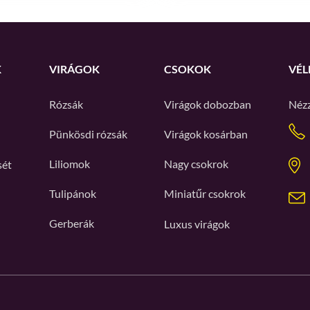
K
VIRÁGOK
CSOKOK
VÉL
Rózsák
Virágok dobozban
Néz
Pünkösdi rózsák
Virágok kosárban
Liliomok
Nagy csokrok
sét
Tulipánok
Miniatűr csokrok
Gerberák
Luxus virágok