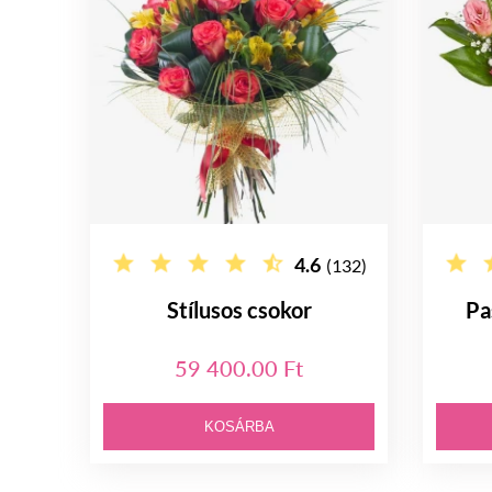
4.6
(132)
Stílusos csokor
Pa
59 400.00 Ft
KOSÁRBA