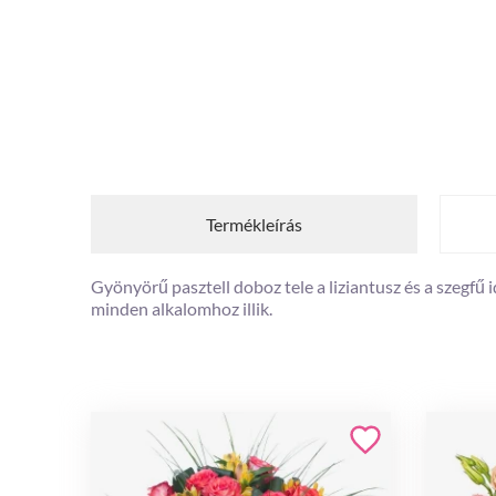
Termékleírás
Gyönyörű pasztell doboz tele a liziantusz és a szegfű i
minden alkalomhoz illik.