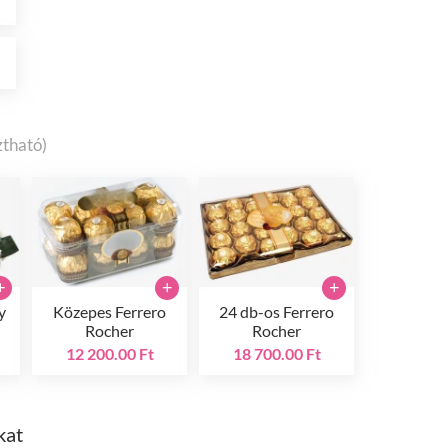
t
ztható)
+
+
+
y
Közepes Ferrero
24 db-os Ferrero
Rocher
Rocher
12 200.00 Ft
18 700.00 Ft
kat