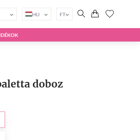
HU
FT
NDÉKOK
paletta doboz
t