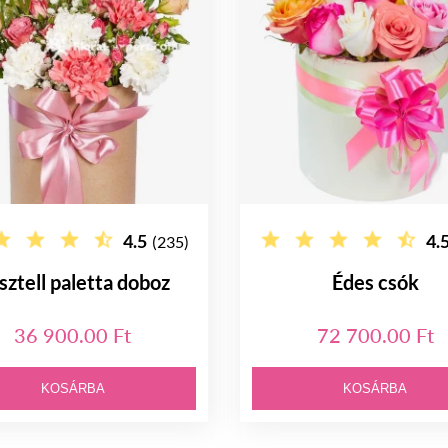
4.5
4.
(235)
sztell paletta doboz
Édes csók
36 900.00 Ft
72 700.00 Ft
KOSÁRBA
KOSÁRBA