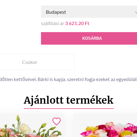
Budapest
szállítási ár
3 621.20 Ft
KOSÁRBA
Csokor
dőtlen kettősével. Bárki is kapja, szeretni fogja ezeket az egyedülál
Ajánlott termékek