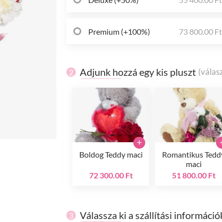
Premium (+100%)
73 800.00 F
Adjunk hozzá egy kis pluszt
(válas
2
+
Boldog Teddy maci
Romantikus Tedd
maci
72 300.00 Ft
51 800.00 Ft
Válassza ki a szállítási információ
3