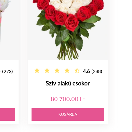
5
4.6
(273)
(288)
Szív alakú csokor
80 700.00 Ft
KOSÁRBA