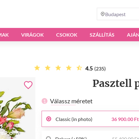
Budapest
MAK
VIRÁGOK
CSOKOK
SZÁLLÍTÁS
AJÁ
4.5
(235)
Pasztell 
Válassz méretet
1
Classic (in photo)
36 900.00 Ft
Deluxe (+50%)
55 400.00 F