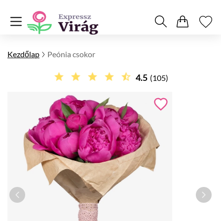
Kezdőlap
Peónia csokor
4.5
(105)