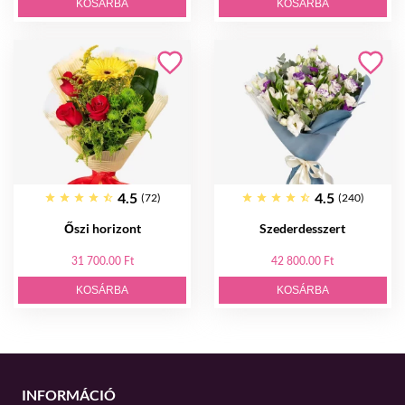
KOSÁRBA
KOSÁRBA
4.5
4.5
(72)
(240)
Őszi horizont
Szederdesszert
31 700.00 Ft
42 800.00 Ft
KOSÁRBA
KOSÁRBA
INFORMÁCIÓ