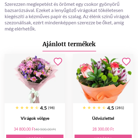
Szerezzen meglepetést és örömet egy csokor gyönyörű
bazsarózsával. Ezeket a lenyűgöző virágokat tökéletesen
kiegészíti a kézműves papír és szalag. Az élénk színű virágok
szezonálisak, ezért mindenképpen szerezze be őket, amíg
még elérhetők.
Ajánlott termékek
4.5
4.5
(98)
(281)
Virágok völgye
Üdvözlettel
34 800.00 Ft
40 500.00 Ft
28 300.00 Ft