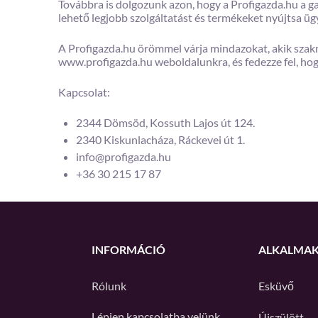
Továbbra is dolgozunk azon, hogy a Profigazda.hu a gaz
lehető legjobb szolgáltatást és termékeket nyújtsa üg
A Profigazda.hu örömmel várja mindazokat, akik szak
www.profigazda.hu weboldalunkra, és fedezze fel, ho
Kapcsolat:
2344 Dömsöd, Kossuth Lajos út 124.
2340 Kiskunlacháza, Ráckevei út 1.
info@profigazda.hu
+36 30 215 17 87
INFORMÁCIÓ
ALKALMA
Rólunk
Esküvő
Lépjen kapcsolatba velünk
Újszülött