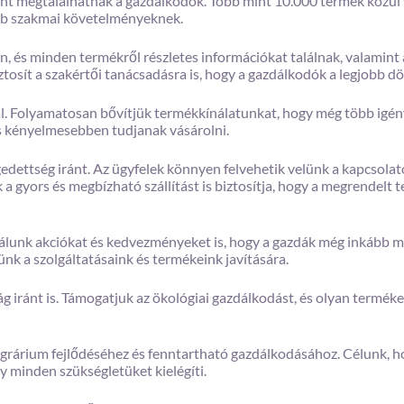
ent megtalálhatnak a gazdálkodók. Több mint 10.000 termék közül
bb szakmai követelményeknek.
és minden termékről részletes információkat találnak, valamint az
iztosít a szakértői tanácsadásra is, hogy a gazdálkodók a legjobb
ál. Folyamatosan bővítjük termékkínálatunkat, hogy még több igény
és kényelmesebben tudjanak vásárolni.
égedettség iránt. Az ügyfelek könnyen felvehetik velünk a kapcsola
k a gyors és megbízható szállítást is biztosítja, hogy a megrendel
álunk akciókat és kedvezményeket is, hogy a gazdák még inkább m
ünk a szolgáltatásaink és termékeink javítására.
ág iránt is. Támogatjuk az ökológiai gazdálkodást, és olyan terméke
 agrárium fejlődéséhez és fenntartható gazdálkodásához. Célunk, 
y minden szükségletüket kielégíti.