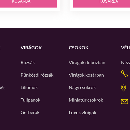
KOSÁRBA
KOSÁRBA
K
VIRÁGOK
CSOKOK
VÉL
Rózsák
Virágok dobozban
Néz
Pünkösdi rózsák
Virágok kosárban
Liliomok
Nagy csokrok
sét
Tulipánok
Miniatűr csokrok
Gerberák
Luxus virágok