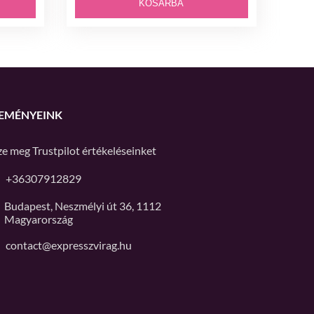
KOSÁRBA
EMÉNYEINK
ze meg
Trustpilot
értékeléseinket
+36307912829
Budapest, Neszmélyi út 36, 1112
Magyarország
contact@expresszvirag.hu