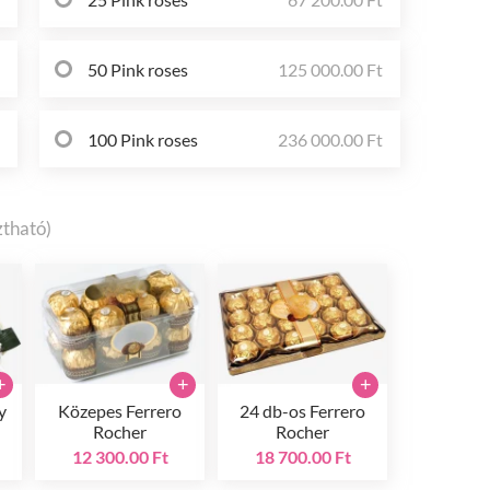
t
50 Pink roses
125 000.00 Ft
t
100 Pink roses
236 000.00 Ft
ztható)
+
+
+
y
Közepes Ferrero
24 db-os Ferrero
Rocher
Rocher
12 300.00 Ft
18 700.00 Ft