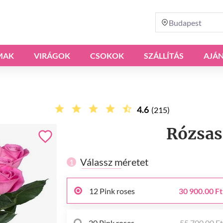
Budapest
MAK
VIRÁGOK
CSOKOK
SZÁLLÍTÁS
AJÁ
4.6
(215)
Rózsas
Válassz méretet
1
12 Pink roses
30 900.00 Ft
20 Pink roses
55 700.00 F