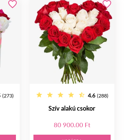
5
4.6
(273)
(288)
Szív alakú csokor
80 900.00 Ft