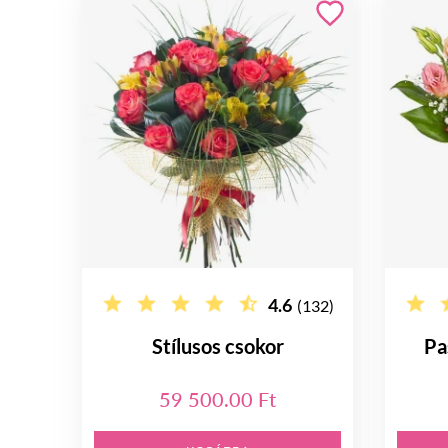
4.6
(132)
Stílusos csokor
Pa
59 500.00 Ft