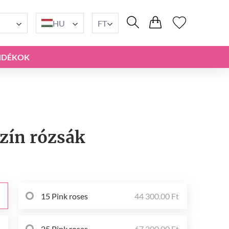
HU
FT
NDÉKOK
zín rózsák
15 Pink roses
44 300.00 Ft
t
25 Pink roses
67 200.00 Ft