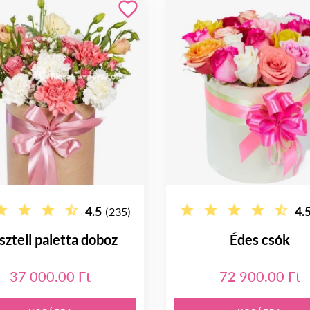
4.5
4.
(235)
sztell paletta doboz
Édes csók
37 000.00 Ft
72 900.00 Ft