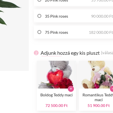
35 Pink roses
90 000.00 F
75 Pink roses
182 000.00 F
Adjunk hozzá egy kis pluszt
(válas
2
+
Boldog Teddy maci
Romantikus Tedd
maci
72 500.00 Ft
51 900.00 Ft