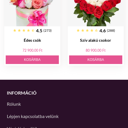
4.5
4.6
(273)
(288)
Édes csók
Szív alakú csokor
72 900.00 Ft
80 900.00 Ft
KOSÁRBA
KOSÁRBA
INFORMÁCIÓ
Rólunk
Lépjen kapcsolatba velünk