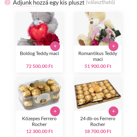
Adjunk hozzá egy kis pluszt
(választható)
2
+
+
Boldog Teddy maci
Romantikus Teddy
maci
72 500.00 Ft
51 900.00 Ft
+
+
Közepes Ferrero
24 db-os Ferrero
Rocher
Rocher
12 300.00 Ft
18 700.00 Ft