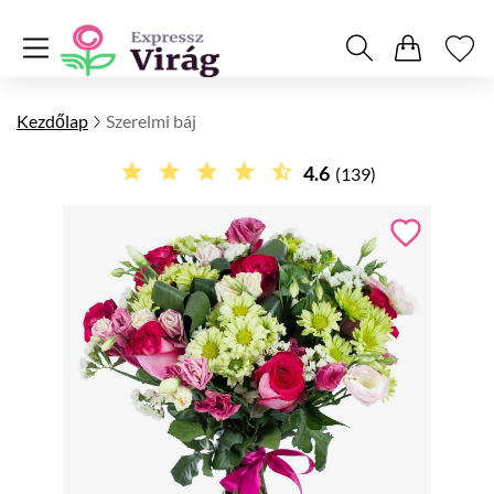
Kezdőlap
Szerelmi báj
4.6
(139)