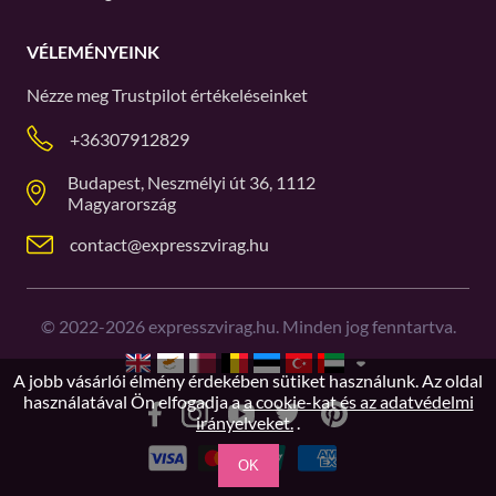
VÉLEMÉNYEINK
Nézze meg
Trustpilot
értékeléseinket
+36307912829
Budapest, Neszmélyi út 36, 1112
Magyarország
contact@expresszvirag.hu
©
2022-2026
expresszvirag.hu. Minden jog fenntartva.
A jobb vásárlói élmény érdekében sütiket használunk. Az oldal
használatával Ön elfogadja a
a cookie-kat és az adatvédelmi
irányelveket.
.
OK