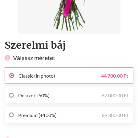
Szerelmi báj
Válassz méretet
1
Classic (in photo)
44 700.00 Ft
Deluxe (+50%)
67 000.00 Ft
Premium (+100%)
89 300.00 Ft