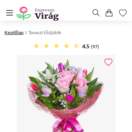
Kezdőlap
Tavaszi tűzijáték
4.5
(97)