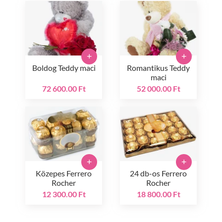
+
+
Boldog Teddy maci
Romantikus Teddy
maci
72 600.00 Ft
52 000.00 Ft
+
+
Közepes Ferrero
24 db-os Ferrero
Rocher
Rocher
12 300.00 Ft
18 800.00 Ft