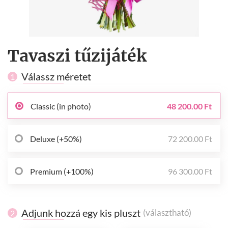
Tavaszi tűzijáték
Válassz méretet
1
Classic (in photo)
48 200.00 Ft
Deluxe (+50%)
72 200.00 Ft
Premium (+100%)
96 300.00 Ft
Adjunk hozzá egy kis pluszt
(választható)
2