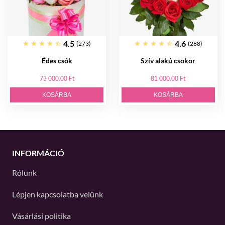
4.5
4.6
(273)
(288)
Édes csók
Szív alakú csokor
73 000.00 Ft
81 000.00 Ft
KOSÁRBA
KOSÁRBA
INFORMÁCIÓ
Rólunk
Lépjen kapcsolatba velünk
Vásárlási politika