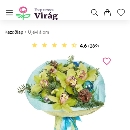
Kezdőlap
Újévi álom
4.6
(289)