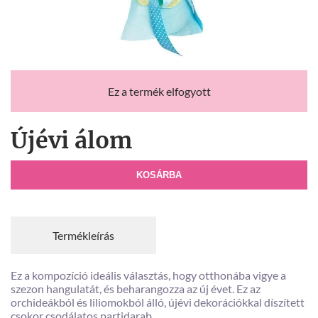
Ez a termék elfogyott
Újévi álom
KOSÁRBA
Termékleírás
Ez a kompozíció ideális választás, hogy otthonába vigye a
szezon hangulatát, és beharangozza az új évet. Ez az
orchideákból és liliomokból álló, újévi dekorációkkal díszített
csokor csodálatos partidarab.