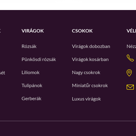
K
VIRÁGOK
CSOKOK
VÉL
Rózsák
Virágok dobozban
Néz
Pünkösdi rózsák
Virágok kosárban
Liliomok
Nagy csokrok
sét
Tulipánok
Miniatűr csokrok
Gerberák
Luxus virágok