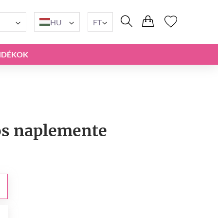
HU
FT
NDÉKOK
os naplemente
t