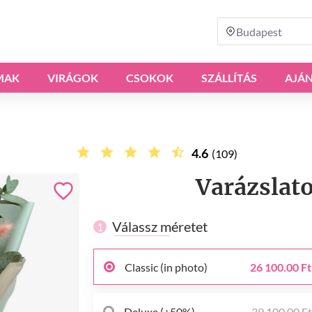
Budapest
MAK
VIRÁGOK
CSOKOK
SZÁLLÍTÁS
AJÁ
4.6
(109)
Varázslat
Válassz méretet
1
Classic (in photo)
26 100.00 Ft
Deluxe (+50%)
39 100.00 F