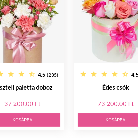
4.5
4.
(235)
sztell paletta doboz
Édes csók
37 200.00 Ft
73 200.00 Ft
KOSÁRBA
KOSÁRBA