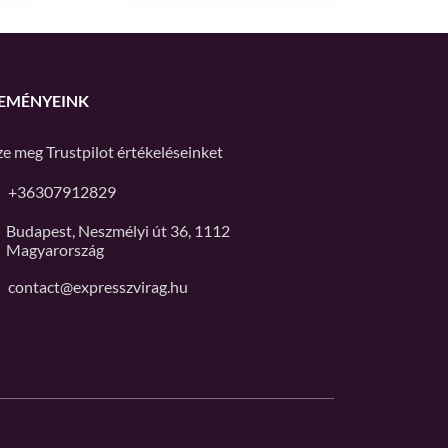
EMÉNYEINK
ze meg
Trustpilot
értékeléseinket
+36307912829
Budapest, Neszmélyi út 36, 1112
Magyarország
contact@expresszvirag.hu