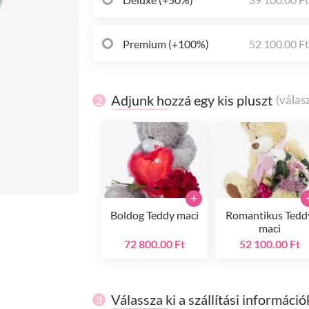
Premium (+100%)
52 100.00 F
Adjunk hozzá egy kis pluszt
(válas
2
+
Boldog Teddy maci
Romantikus Tedd
maci
72 800.00 Ft
52 100.00 Ft
Válassza ki a szállítási információ
3