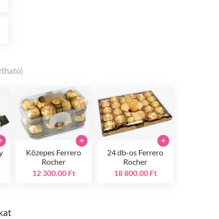
t
ztható)
+
+
+
y
Közepes Ferrero
24 db-os Ferrero
Rocher
Rocher
12 300.00 Ft
18 800.00 Ft
kat