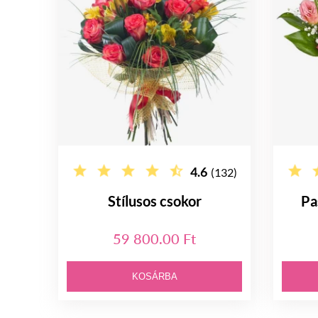
4.6
(132)
Stílusos csokor
Pa
59 800.00 Ft
KOSÁRBA