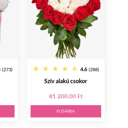
5
4.6
(273)
(288)
Szív alakú csokor
81 200.00 Ft
KOSÁRBA