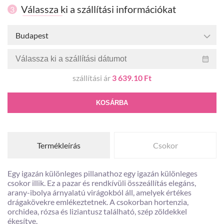
Válassza ki a szállítási információkat
3
Budapest
szállítási ár
3 639.10 Ft
KOSÁRBA
Termékleírás
Csokor
Egy igazán különleges pillanathoz egy igazán különleges
csokor illik. Ez a pazar és rendkívüli összeállítás elegáns,
arany-ibolya árnyalatú virágokból áll, amelyek értékes
drágakövekre emlékeztetnek. A csokorban hortenzia,
orchidea, rózsa és liziantusz található, szép zöldekkel
ékesítve.