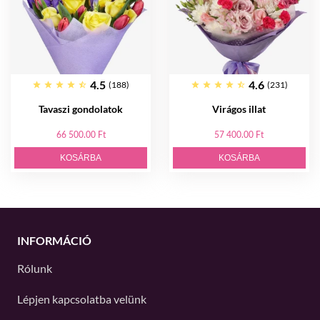
4.5
4.6
(188)
(231)
Tavaszi gondolatok
Virágos illat
66 500.00 Ft
57 400.00 Ft
KOSÁRBA
KOSÁRBA
INFORMÁCIÓ
Rólunk
Lépjen kapcsolatba velünk