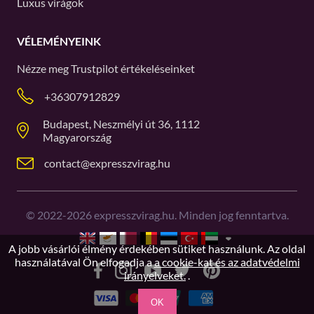
Luxus virágok
VÉLEMÉNYEINK
Nézze meg
Trustpilot
értékeléseinket
+36307912829
Budapest, Neszmélyi út 36, 1112
Magyarország
contact@expresszvirag.hu
©
2022-2026
expresszvirag.hu. Minden jog fenntartva.
A jobb vásárlói élmény érdekében sütiket használunk. Az oldal
használatával Ön elfogadja a
a cookie-kat és az adatvédelmi
irányelveket.
.
OK