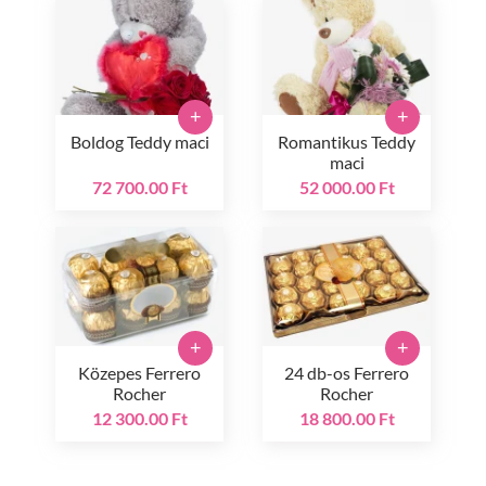
+
+
Boldog Teddy maci
Romantikus Teddy
maci
72 700.00 Ft
52 000.00 Ft
+
+
Közepes Ferrero
24 db-os Ferrero
Rocher
Rocher
12 300.00 Ft
18 800.00 Ft