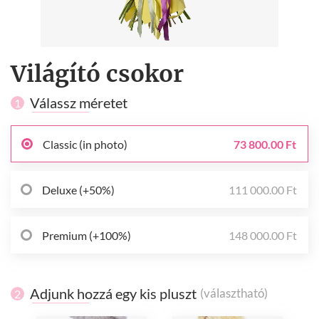
Világító csokor
Válassz méretet
1
Classic (in photo)
73 800.00 Ft
Deluxe (+50%)
111 000.00 Ft
Premium (+100%)
148 000.00 Ft
Adjunk hozzá egy kis pluszt
(választható)
2