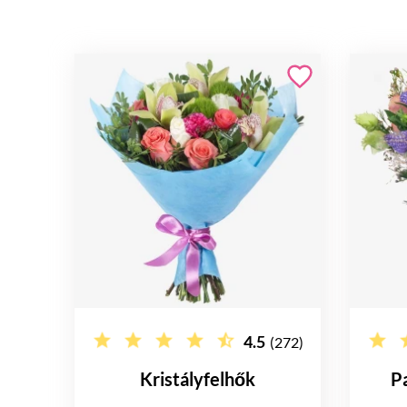
4.5
(272)
Kristályfelhők
P