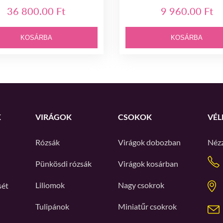
36 800.00 Ft
9 960.00 Ft
KOSÁRBA
KOSÁRBA
K
VIRÁGOK
CSOKOK
VÉL
Rózsák
Virágok dobozban
Néz
Pünkösdi rózsák
Virágok kosárban
Liliomok
Nagy csokrok
sét
Tulipánok
Miniatűr csokrok