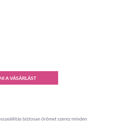
NI A VÁSÁRLÁST
 összeállítás biztosan örömet szerez minden