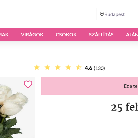
Budapest
MAK
VIRÁGOK
CSOKOK
SZÁLLÍTÁS
AJÁ
4.6
(130)
Ez a t
25 fe