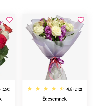
6
4.6
(150)
(242)
k
Édesemnek