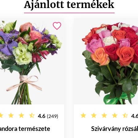
Ajánlott termékek
4.6
4.
(249)
andora természete
Szivárvány rózsá