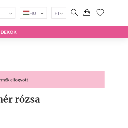
HU
FT
NDÉKOK
ermék elfogyott
hér rózsa