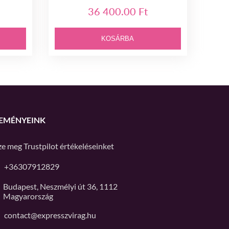
36 400.00 Ft
KOSÁRBA
EMÉNYEINK
ze meg
Trustpilot
értékeléseinket
+36307912829
Budapest, Neszmélyi út 36, 1112
Magyarország
contact@expresszvirag.hu