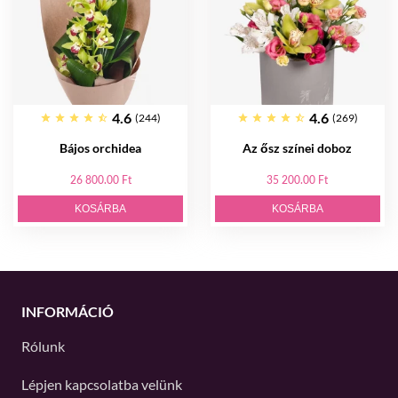
4.6
4.6
(244)
(269)
Bájos orchidea
Az ősz színei doboz
26 800.00 Ft
35 200.00 Ft
KOSÁRBA
KOSÁRBA
INFORMÁCIÓ
Rólunk
Lépjen kapcsolatba velünk