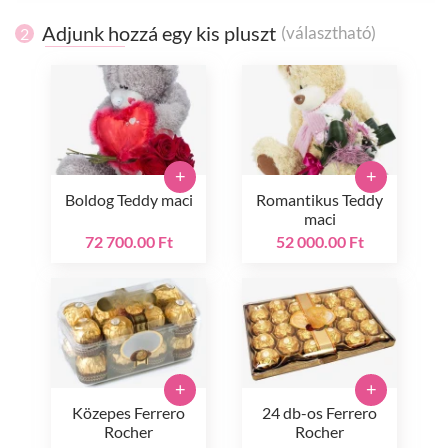
Adjunk hozzá egy kis pluszt
(választható)
2
+
+
Boldog Teddy maci
Romantikus Teddy
maci
72 700.00 Ft
52 000.00 Ft
+
+
Közepes Ferrero
24 db-os Ferrero
Rocher
Rocher