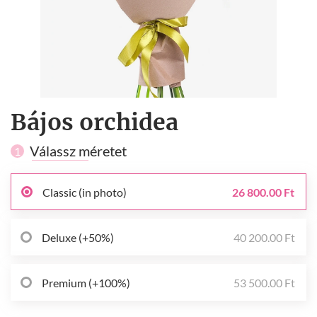
Bájos orchidea
Válassz méretet
1
Classic (in photo)
26 800.00 Ft
Deluxe (+50%)
40 200.00 Ft
Premium (+100%)
53 500.00 Ft