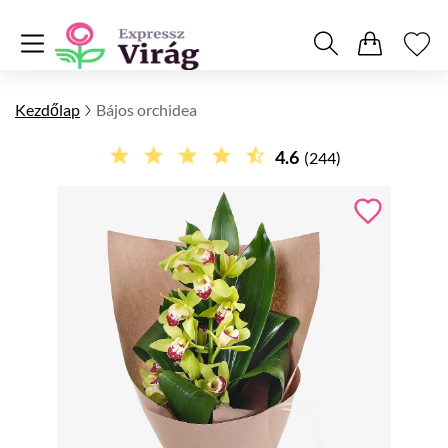
Kezdőlap
Bájos orchidea
4.6
(244)