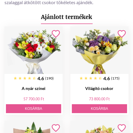
szalaggal átkötött csokor tökéletes ajándék.
Ajánlott termékek
4.6
4.6
(190)
(175)
A nyár színei
Világító csokor
57 700.00 Ft
73 800.00 Ft
KOSÁRBA
KOSÁRBA