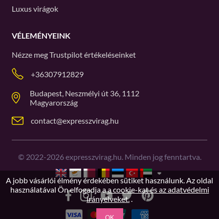
Luxus virágok
VÉLEMÉNYEINK
Nézze meg
Trustpilot
értékeléseinket
+36307912829
Budapest, Neszmélyi út 36, 1112
Magyarország
contact@expresszvirag.hu
©
2022-2026
expresszvirag.hu. Minden jog fenntartva.
A jobb vásárlói élmény érdekében sütiket használunk. Az oldal
használatával Ön elfogadja a
a cookie-kat és az adatvédelmi
irányelveket.
.
OK