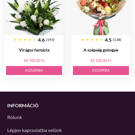
4.6
4.5
(193)
(138)
Virágos fantázia
A szépség gyöngye
44 700.00 Ft
43 100.00 Ft
KOSÁRBA
KOSÁRBA
INFORMÁCIÓ
Rólunk
Lépjen kapcsolatba velünk