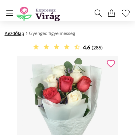
Kezdőlap
Gyengéd figyelmesség
4.6
(285)