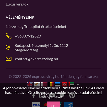
Luxus virágok
VÉLEMÉNYEINK
Nézze meg
Trustpilot
értékeléseinket
+36307912829
Budapest, Neszmélyi út 36, 1112
Magyarország
contact@expresszvirag.hu
©
2022-2026
expresszvirag.hu. Minden jog fenntartva.
A jobb vásárlói élmény érdekében sütiket használunk. Az oldal
használatával Ön elfogadja a
a cookie-kat és az adatvédelmi
irányelveket.
.
OK