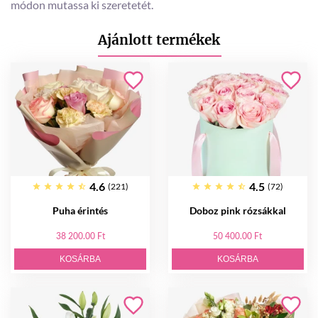
módon mutassa ki szeretetét.
Ajánlott termékek
4.6
4.5
(221)
(72)
Puha érintés
Doboz pink rózsákkal
38 200.00 Ft
50 400.00 Ft
KOSÁRBA
KOSÁRBA