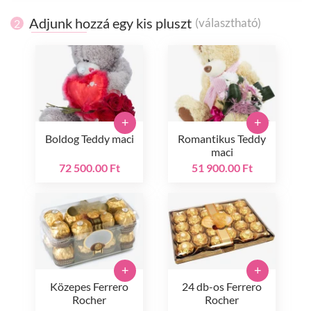
Adjunk hozzá egy kis pluszt
(választható)
2
+
+
Boldog Teddy maci
Romantikus Teddy
maci
72 500.00 Ft
51 900.00 Ft
+
+
Közepes Ferrero
24 db-os Ferrero
Rocher
Rocher