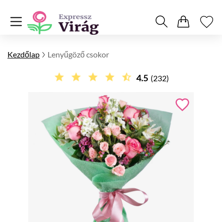
Kezdőlap
Lenyűgöző csokor
4.5
(232)