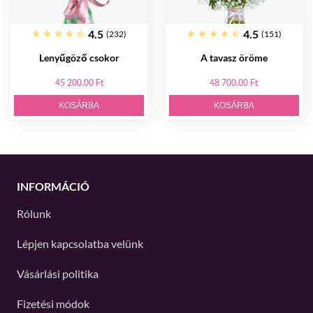
4.5
4.5
(232)
(151)
Lenyűgöző csokor
A tavasz öröme
45 200.00 Ft
48 700.00 Ft
KOSÁRBA
KOSÁRBA
INFORMÁCIÓ
Rólunk
Lépjen kapcsolatba velünk
Vásárlási politika
Fizetési módok