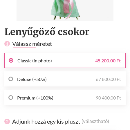
Lenyűgöző csokor
Válassz méretet
1
Classic (in photo)
45 200.00 Ft
Deluxe (+50%)
67 800.00 Ft
Premium (+100%)
90 400.00 Ft
Adjunk hozzá egy kis pluszt
(választható)
2