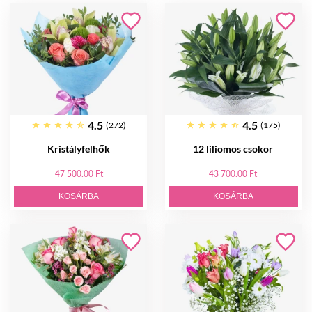
4.5
4.5
(272)
(175)
Kristályfelhők
12 liliomos csokor
47 500.00 Ft
43 700.00 Ft
KOSÁRBA
KOSÁRBA