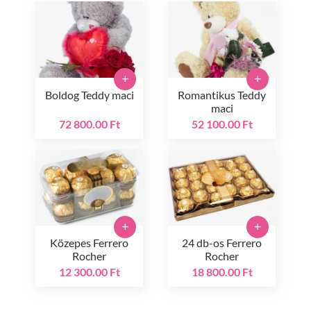
+
+
Boldog Teddy maci
Romantikus Teddy
maci
72 800.00 Ft
52 100.00 Ft
+
+
Közepes Ferrero
24 db-os Ferrero
Rocher
Rocher
12 300.00 Ft
18 800.00 Ft