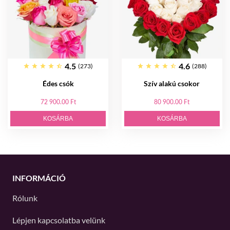
4.5
4.6
(273)
(288)
Édes csók
Szív alakú csokor
72 900.00 Ft
80 900.00 Ft
KOSÁRBA
KOSÁRBA
INFORMÁCIÓ
Rólunk
Lépjen kapcsolatba velünk