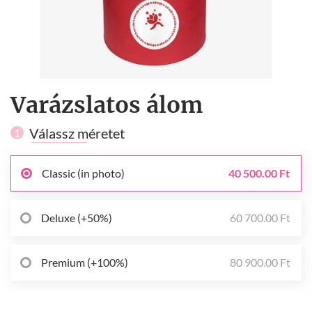
Varázslatos álom
Válassz méretet
1
Classic (in photo)
40 500.00 Ft
Deluxe (+50%)
60 700.00 Ft
Premium (+100%)
80 900.00 Ft