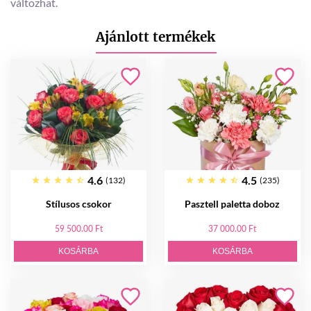
változhat.
Ajánlott termékek
4.6
4.5
(132)
(235)
Stílusos csokor
Pasztell paletta doboz
59 500.00 Ft
37 000.00 Ft
KOSÁRBA
KOSÁRBA