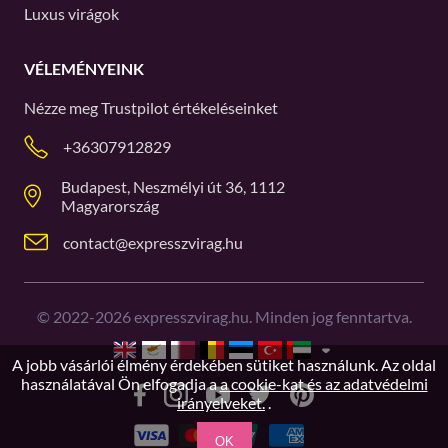
Luxus virágok
VÉLEMÉNYEINK
Nézze meg
Trustpilot
értékeléseinket
+36307912829
Budapest, Neszmélyi út 36, 1112
Magyarország
contact@expresszvirag.hu
©
2022-2026
expresszvirag.hu. Minden jog fenntartva.
A jobb vásárlói élmény érdekében sütiket használunk. Az oldal
használatával Ön elfogadja a
a cookie-kat és az adatvédelmi
irányelveket.
.
OK