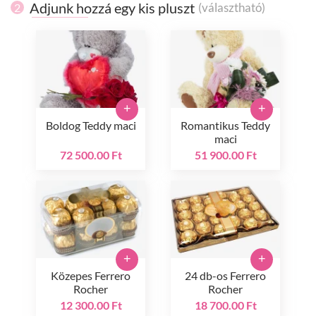
Adjunk hozzá egy kis pluszt
(választható)
2
+
+
Boldog Teddy maci
Romantikus Teddy
maci
72 500.00 Ft
51 900.00 Ft
+
+
Közepes Ferrero
24 db-os Ferrero
Rocher
Rocher
12 300.00 Ft
18 700.00 Ft