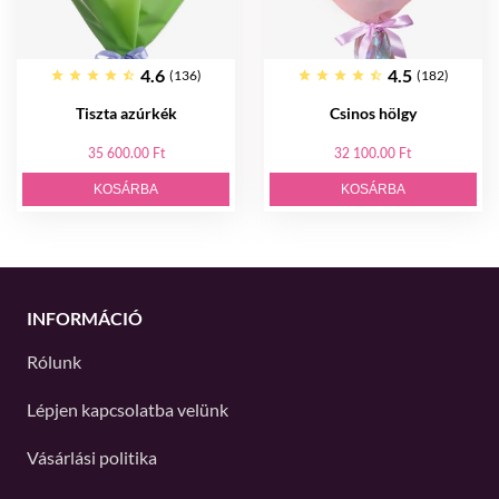
4.6
4.5
(136)
(182)
Tiszta azúrkék
Csinos hölgy
35 600.00 Ft
32 100.00 Ft
KOSÁRBA
KOSÁRBA
INFORMÁCIÓ
Rólunk
Lépjen kapcsolatba velünk
Vásárlási politika