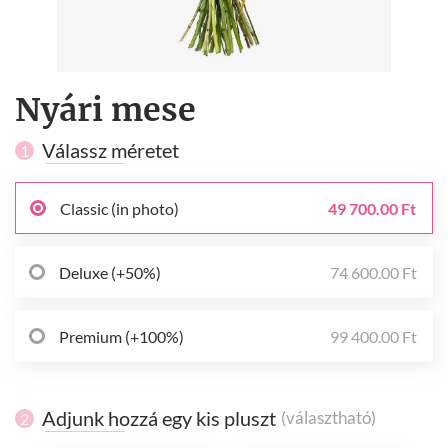
Nyári mese
Válassz méretet
1
Classic (in photo)
49 700.00 Ft
Deluxe (+50%)
74 600.00 Ft
Premium (+100%)
99 400.00 Ft
Adjunk hozzá egy kis pluszt
(választható)
2