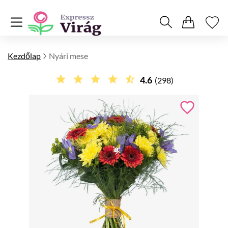
Kezdőlap
Nyári mese
4.6
(298)