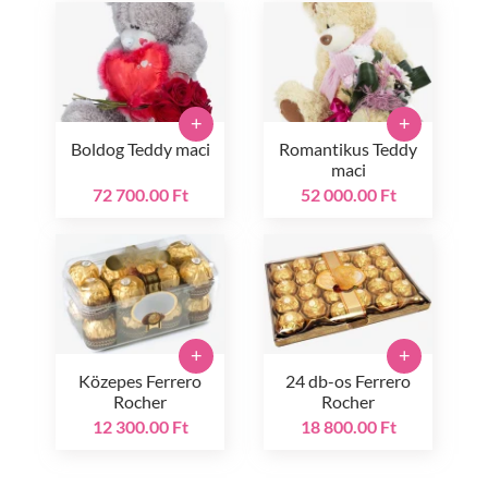
+
+
Boldog Teddy maci
Romantikus Teddy
maci
72 700.00 Ft
52 000.00 Ft
+
+
Közepes Ferrero
24 db-os Ferrero
Rocher
Rocher
12 300.00 Ft
18 800.00 Ft