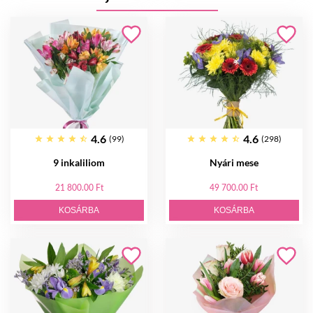
4.6
4.6
(99)
(298)
9 inkaliliom
Nyári mese
21 800.00 Ft
49 700.00 Ft
KOSÁRBA
KOSÁRBA