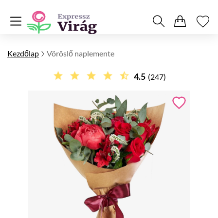
Kezdőlap
Vöröslő naplemente
4.5
(247)