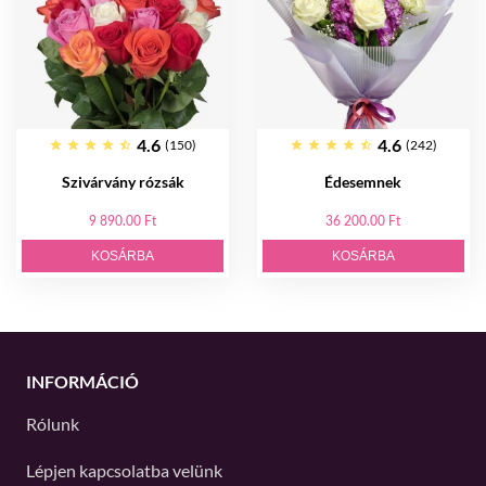
4.6
4.6
(150)
(242)
Szivárvány rózsák
Édesemnek
9 890.00 Ft
36 200.00 Ft
KOSÁRBA
KOSÁRBA
INFORMÁCIÓ
Rólunk
Lépjen kapcsolatba velünk