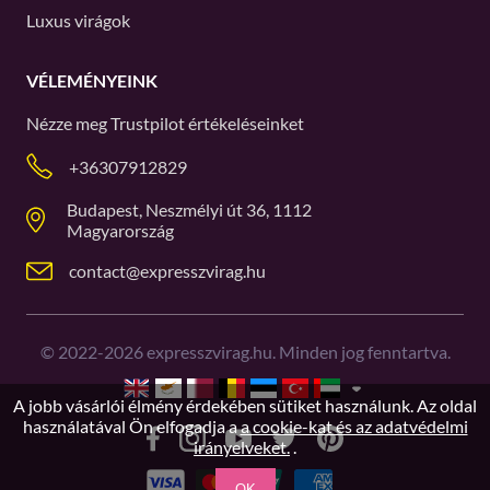
Luxus virágok
VÉLEMÉNYEINK
Nézze meg
Trustpilot
értékeléseinket
+36307912829
Budapest, Neszmélyi út 36, 1112
Magyarország
contact@expresszvirag.hu
©
2022-2026
expresszvirag.hu. Minden jog fenntartva.
A jobb vásárlói élmény érdekében sütiket használunk. Az oldal
használatával Ön elfogadja a
a cookie-kat és az adatvédelmi
irányelveket.
.
OK