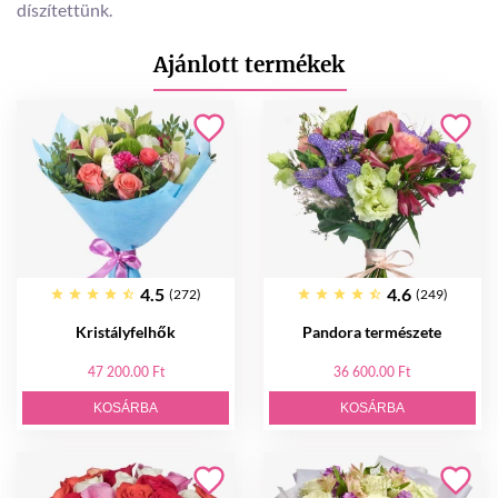
díszítettünk.
Ajánlott termékek
4.5
4.6
(272)
(249)
Kristályfelhők
Pandora természete
47 200.00 Ft
36 600.00 Ft
KOSÁRBA
KOSÁRBA